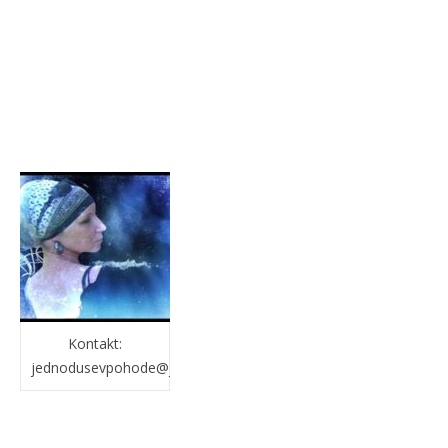
Kontakt:
jednodusevpohode@jednodusevpohode.cz