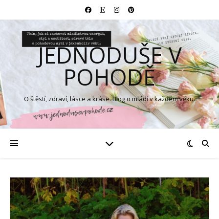
JEDNODUŠE V
POHODĚ
O štěstí, zdraví, lásce a kráse. Blog o mládí v každém věku.