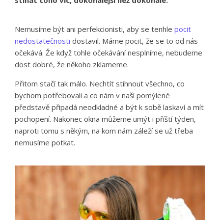
stíhat toho víc, dokonalejší než dokonalé.
Nemusíme být ani perfekcionisti, aby se tenhle
pocit
nedostatečnosti
dostavil. Máme pocit, že se to od nás
očekává. Že když tohle očekávání nesplníme, nebudeme
dost dobré, že někoho zklameme.
Přitom stačí tak málo. Nechtít stihnout všechno, co
bychom potřebovali a co nám v naší pomýlené
představě připadá neodkladné a být k sobě laskaví a mít
pochopení. Nakonec okna můžeme umýt i příští týden,
naproti tomu s někým, na kom nám záleží se už třeba
nemusíme potkat.