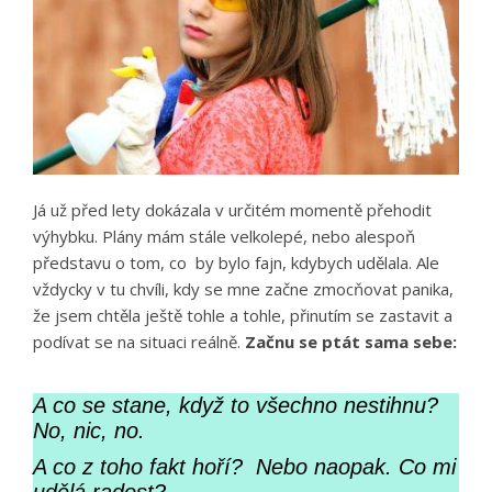
Já už před lety dokázala v určitém momentě přehodit
výhybku. Plány mám stále velkolepé, nebo alespoň
představu o tom, co by bylo fajn, kdybych udělala. Ale
vždycky v tu chvíli, kdy se mne začne zmocňovat panika,
že jsem chtěla ještě tohle a tohle, přinutím se zastavit a
podívat se na situaci reálně.
Začnu se ptát sama sebe:
A co se stane, když to všechno nestihnu?
No, nic, no.
A co z toho fakt hoří? Nebo naopak. Co mi
udělá radost?