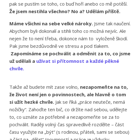
pak se pustím se toho, co buď hoří anebo co mě potěší.
Že jsem nestihla všechno? No a? Udělám příště.
Máme všichni na sebe velké nároky.
Jsme tak naučení.
Abychom byli dokonalí a stihli toho co možná nejvíc. Ale
nejen že to není třeba, dokonce nám to vyloženě škodí.
Pak jsme bezdůvodně ve stresu a pod tlakem.
Zapomínáme se pochválit a odměnit za to, co jsme
už udělali a
užívat si přítomnost a každé pěkné
chvíle.
Takže až budete mít zase volno,
nezapomeňte na to,
že život není jen o povinnostech, ale hlavně o tom
si užít hezké chvíle.
Jak se říká „práce neuteče, nemá
nožičky“. Zahoďte ten bič, co držíte nad sebou, udělejte
to, co uznáte za potřebné a nezapomeňte se za to
pochválit. Raději volný čas spravedlivě rozdělte – část
času využijte na „být“ (s rodinou, přáteli, sami se sebou)
a část na „dělat“ (povinností a práce je vždycky