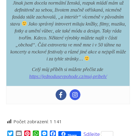
Jinak jsem docela normální ženská, rozpuk mládí mám už
definitivně za sebou, životem značně otřískaná, nicméně
fasáda stále zachovalá, „a interiér“ víceméně v původním
stavu
Jako správný introvert miluju knížky, filmy, muziku,
fotky a umění vůbec, ale také módu a design. Taky ráda
tvořím. Kdeco. Některé výrobky můžete najít v části
„obchod“. Část extroverta ve mně mne i v 50 táhne na
koncerty a rockové festivaly a různé jiné akce a nejspíš může
i za tyhle stránky…
Celý můj příběh si můžete přečíst zde
https://jednodusevpohode.cz/muj-pribeh/
Počet zobrazení:
1 141
Twitter
Email
Pinterest
WhatsApp
Messenger
Facebook
Sdílejte
Share